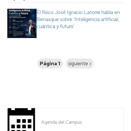
El físico José Ignacio Latorre habla en
Benasque sobre ‘Inteligencia artificial,
cuántica y futuro’
Paginación
Página 1
Siguiente
siguiente ›
página
Agenda del Campus