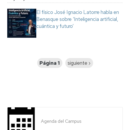
El físico José Ignacio Latorre habla en
Benasque sobre ‘Inteligencia artificial,
cuántica y futuro’
Paginación
Página 1
Siguiente
siguiente ›
página
Agenda del Campus