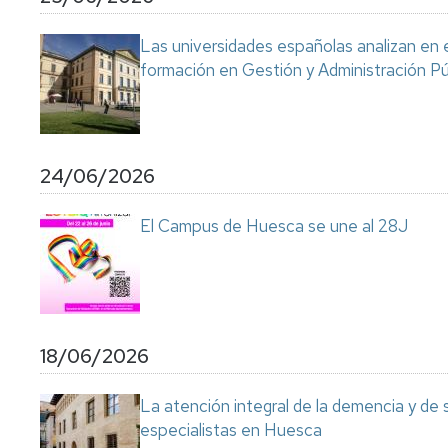
Servicio
de
Las universidades españolas analizan en 
Mantenimiento
formación en Gestión y Administración Pú
Conserjería
y
correo
interno
Unizar
24/06/2026
Otros
El Campus de Huesca se une al 28J
servicios
en
el
Campus
18/06/2026
La atención integral de la demencia y de
especialistas en Huesca