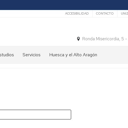
Secundario
ACCESIBILIDAD
CONTACTO
UNI
Ronda Misericordia, 5 
studios
Servicios
Huesca y el Alto Aragón
studios
El
e
tiempo
rado
Medios
studios
de
e
Transporte
ostgrado
Turismo
En
ormación
y
Huesca
ermanente
patrimonio
En