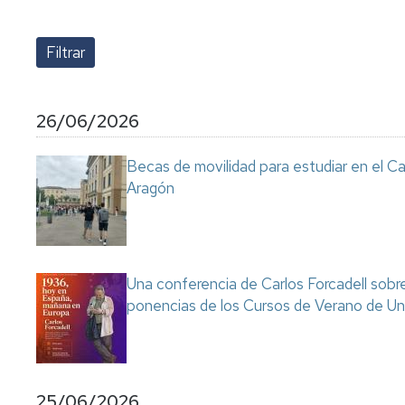
lengua
Servicio
Extranjera
Imágenes
de
Orientación
Universidad
y
Documentos
de
Empleo
de
la
referencia/Normativa
Experiencia
Internacionalización
26/06/2026
en
Get
el
to
Cultura,
Actividades
Becas de movilidad para estudiar en el C
Campus
know
Comunicación
Culturales
Aragón
de
us
e
Huesca
Imagen
Comunicación
e
Actividades
imagen
e
instalaciones
Una conferencia de Carlos Forcadell sobre l
deportivas
ponencias de los Cursos de Verano de Un
Informática
y
comunicaciones
25/06/2026