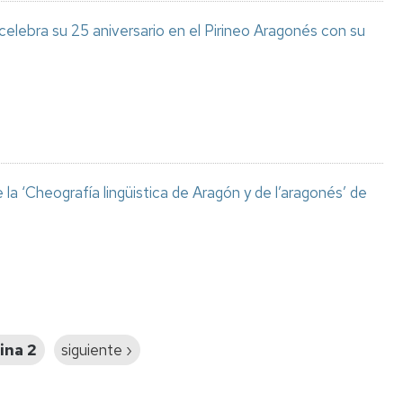
celebra su 25 aniversario en el Pirineo Aragonés con su
a ‘Cheografía lingüistica de Aragón y de l’aragonés’ de
ina 2
Siguiente
siguiente ›
página