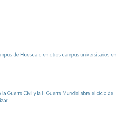
Espacios
el
naturales
Alto
Aragón
Cultura
Servicios
para
jóvenes
ampus de Huesca o en otros campus universitarios en
a Guerra Civil y la II Guerra Mundial abre el ciclo de
izar