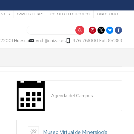
ZAR.ES
CAMPUS IBERUS
CORREO ELECTRÓNICO
DIRECTORIO
Buscar
- 22001 Huesca
vrch@unizar.es
976 761000 Ext: 851383
Agenda del Campus
AGO
Museo Virtual de Mineralogía
07