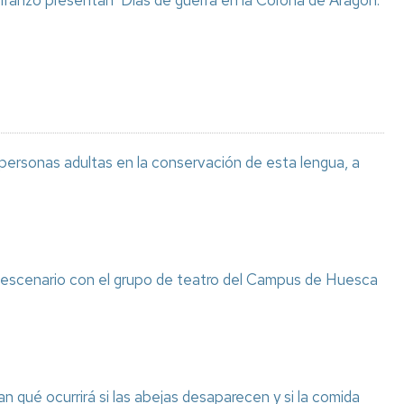
 Iranzo presentan ‘Días de guerra en la Corona de Aragón.
 personas adultas en la conservación de esta lengua, a
l escenario con el grupo de teatro del Campus de Huesca
n qué ocurrirá si las abejas desaparecen y si la comida