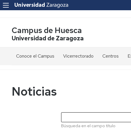
Campus de Huesca
Universidad de Zaragoza
Conoce el Campus
Vicerrectorado
Centros
E
Saludo
Vicerrectora
E
de
d
la
g
Estudios
Centro
Vicerrectora
en
de
Noticias
el
Lenguas
E
Órganos
Vicerrectorado
Modernas
d
de
p
Gobierno
Servicios
Cursos
Secretaría
de
del
F
Dónde
Español
Vicerrectorado
p
Calidad
Búsqueda en el campo título
estamos
como