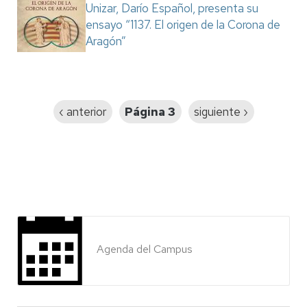
Unizar, Darío Español, presenta su
ensayo “1137. El origen de la Corona de
Aragón”
Paginación
Página
‹ anterior
Página 3
Siguiente
siguiente ›
anterior
página
Agenda del Campus