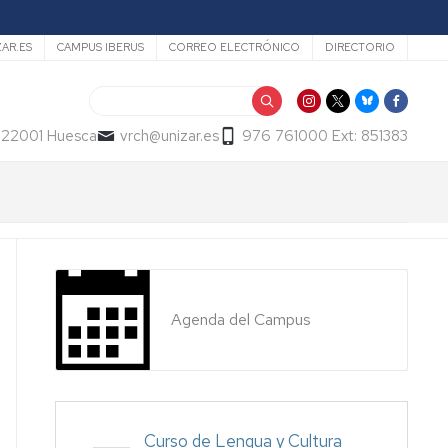
ZAR.ES
CAMPUS IBERUS
CORREO ELECTRÓNICO
DIRECTORIO
Buscar
- 22001 Huesca
vrch@unizar.es
976 761000 Ext: 851383
Agenda del Campus
Curso de Lengua y Cultura