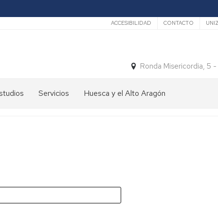
Secundario
ACCESIBILIDAD
CONTACTO
UNI
Ronda Misericordia, 5 
studios
Servicios
Huesca y el Alto Aragón
studios
El
e
tiempo
rado
Medios
studios
de
e
Transporte
ostgrado
Turismo
En
ormación
y
Huesca
ermanente
patrimonio
En