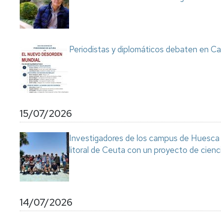
Servicio
de
Mantenimiento
Conserjería
Periodistas y diplomáticos debaten en Ca
y
correo
interno
Unizar
Otros
15/07/2026
servicios
en
el
Investigadores de los campus de Huesca y
Campus
litoral de Ceuta con un proyecto de cienc
14/07/2026