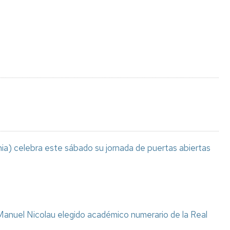
Espacios
el
naturales
Alto
Aragón
Cultura
Servicios
para
jóvenes
ia) celebra este sábado su jornada de puertas abiertas
anuel Nicolau elegido académico numerario de la Real