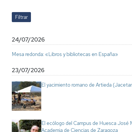
lengua
Servicio
Extranjera
Imágenes
de
Orientación
Universidad
y
Documentos
de
Empleo
de
la
referencia/Normativa
Experiencia
Internacionalización
24/07/2026
en
Get
el
to
Cultura,
Actividades
Mesa redonda: «Libros y bibliotecas en España»
Campus
know
Comunicación
Culturales
de
us
e
Huesca
Imagen
Comunicación
23/07/2026
e
Actividades
imagen
El yacimiento romano de Artieda (Jacetan
e
instalaciones
deportivas
Informática
y
comunicaciones
El ecólogo del Campus de Huesca José M
Academia de Ciencias de Zaragoza