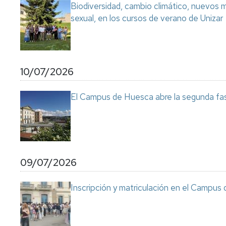
Biodiversidad, cambio climático, nuevos ma
sexual, en los cursos de verano de Unizar
10/07/2026
El Campus de Huesca abre la segunda fas
09/07/2026
Inscripción y matriculación en el Campu