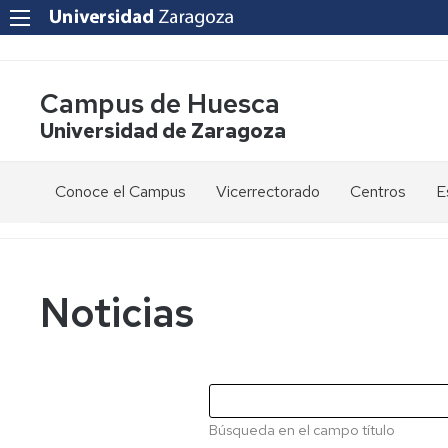
Campus de Huesca
Universidad de Zaragoza
Conoce el Campus
Vicerrectorado
Centros
E
Saludo
Vicerrectora
E
de
d
la
g
Estudios
Centro
Vicerrectora
en
de
Noticias
el
Lenguas
E
Órganos
Vicerrectorado
Modernas
d
de
p
Gobierno
Servicios
Cursos
Secretaría
de
del
F
Dónde
Español
Vicerrectorado
p
Calidad
Búsqueda en el campo título
estamos
como