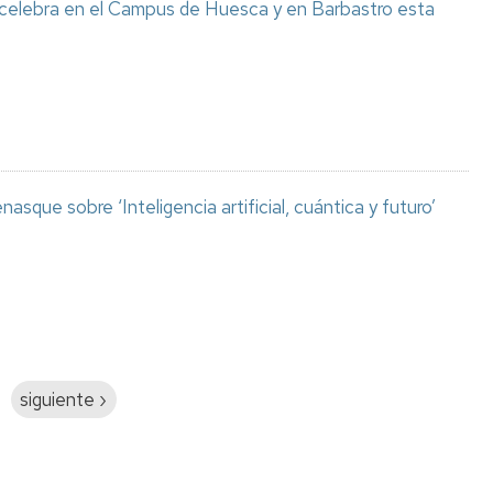
 celebra en el Campus de Huesca y en Barbastro esta
asque sobre ‘Inteligencia artificial, cuántica y futuro’
Siguiente
siguiente ›
página