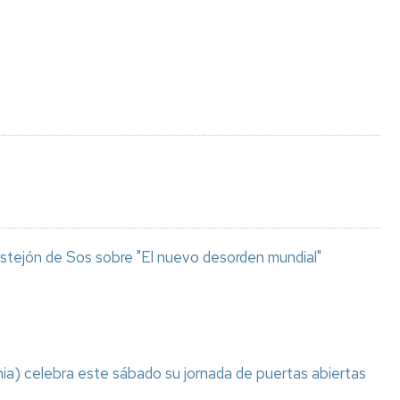
Espacios
el
naturales
Alto
Aragón
Cultura
Servicios
para
jóvenes
stejón de Sos sobre "El nuevo desorden mundial"
ia) celebra este sábado su jornada de puertas abiertas