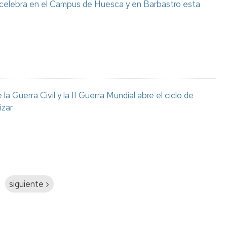
 celebra en el Campus de Huesca y en Barbastro esta
a Guerra Civil y la II Guerra Mundial abre el ciclo de
izar
Siguiente
siguiente ›
página