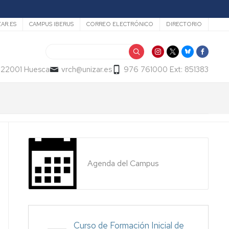
ZAR.ES
CAMPUS IBERUS
CORREO ELECTRÓNICO
DIRECTORIO
Buscar
- 22001 Huesca
vrch@unizar.es
976 761000 Ext: 851383
Agenda del Campus
Curso de Formación Inicial de