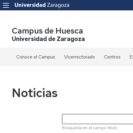
Campus de Huesca
Universidad de Zaragoza
Conoce el Campus
Vicerrectorado
Centros
E
Saludo
Vicerrectora
E
de
d
la
g
Estudios
Centro
Vicerrectora
en
de
Noticias
el
Lenguas
E
Órganos
Vicerrectorado
Modernas
d
de
p
Gobierno
Servicios
Cursos
Secretaría
de
del
F
Dónde
Español
Vicerrectorado
p
Calidad
Búsqueda en el campo título
estamos
como