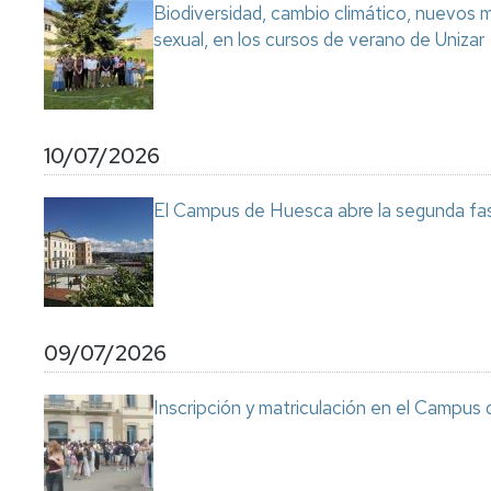
Biodiversidad, cambio climático, nuevos ma
sexual, en los cursos de verano de Unizar
10/07/2026
El Campus de Huesca abre la segunda fas
09/07/2026
Inscripción y matriculación en el Campu