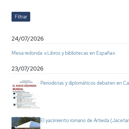
lengua
Servicio
Extranjera
Imágenes
de
Orientación
Universidad
y
Documentos
de
Empleo
de
la
referencia/Normativa
Experiencia
Internacionalización
24/07/2026
en
Get
el
to
Cultura,
Actividades
Mesa redonda: «Libros y bibliotecas en España»
Campus
know
Comunicación
Culturales
de
us
e
Huesca
Imagen
Comunicación
23/07/2026
e
Actividades
imagen
Periodistas y diplomáticos debaten en Ca
e
instalaciones
deportivas
Informática
y
comunicaciones
El yacimiento romano de Artieda (Jacetan