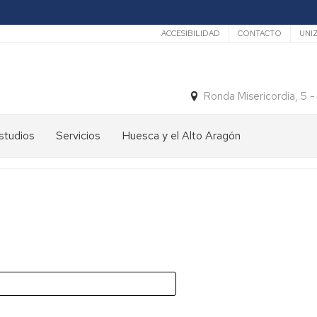
Secundario
ACCESIBILIDAD
CONTACTO
UNI
Ronda Misericordia, 5 
studios
Servicios
Huesca y el Alto Aragón
studios
El
e
tiempo
rado
Medios
studios
de
e
Transporte
ostgrado
Turismo
En
ormación
y
Huesca
ermanente
patrimonio
En