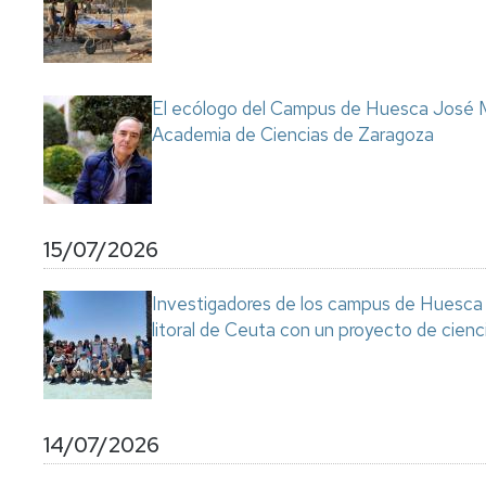
Servicio
de
Mantenimiento
Conserjería
El ecólogo del Campus de Huesca José M
y
Academia de Ciencias de Zaragoza
correo
interno
Unizar
Otros
15/07/2026
servicios
en
el
Investigadores de los campus de Huesca y
Campus
litoral de Ceuta con un proyecto de cienc
14/07/2026