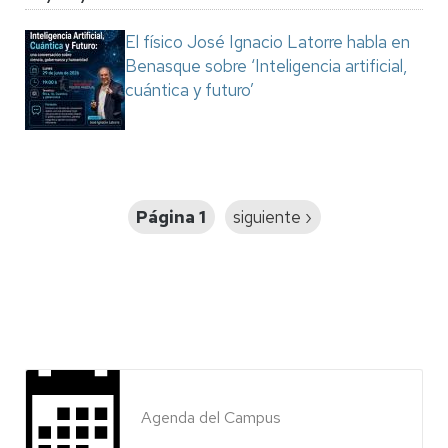
El físico José Ignacio Latorre habla en
Benasque sobre ‘Inteligencia artificial,
cuántica y futuro’
Paginación
Página 1
Siguiente
siguiente ›
página
Agenda del Campus