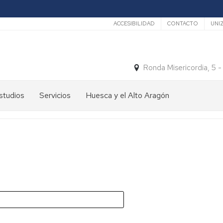
Secundario
ACCESIBILIDAD
CONTACTO
UNI
Ronda Misericordia, 5 
studios
Servicios
Huesca y el Alto Aragón
studios
El
e
tiempo
rado
Medios
studios
de
e
Transporte
ostgrado
Turismo
En
ormación
y
Huesca
ermanente
patrimonio
En