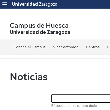
Campus de Huesca
Universidad de Zaragoza
Conoce el Campus
Vicerrectorado
Centros
E
Saludo
Vicerrectora
E
de
d
la
g
Estudios
Centro
Vicerrectora
en
de
Noticias
el
Lenguas
E
Órganos
Vicerrectorado
Modernas
d
de
p
Gobierno
Servicios
Cursos
Secretaría
de
del
F
Dónde
Español
Vicerrectorado
p
Calidad
Búsqueda en el campo título
estamos
como