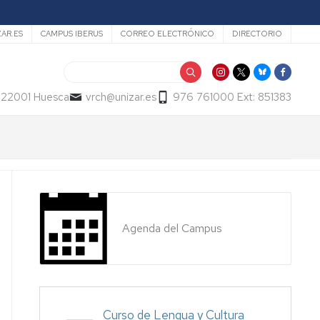
ZAR.ES
CAMPUS IBERUS
CORREO ELECTRÓNICO
DIRECTORIO
Buscar
- 22001 Huesca
vrch@unizar.es
976 761000 Ext: 851383
Agenda del Campus
Curso de Lengua y Cultura