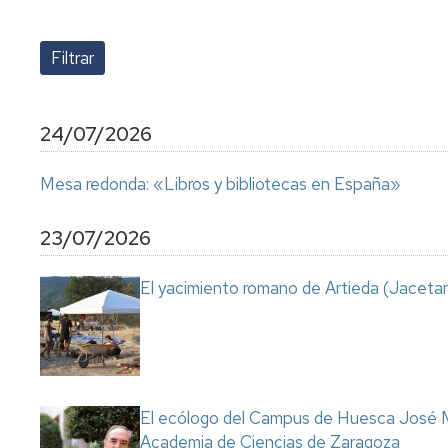
lengua
Servicio
Extranjera
Imágenes
de
Orientación
Universidad
y
Documentos
de
Empleo
de
la
referencia/Normativa
Experiencia
Internacionalización
24/07/2026
en
Get
el
to
Cultura,
Actividades
Mesa redonda: «Libros y bibliotecas en España»
Campus
know
Comunicación
Culturales
de
us
e
Huesca
Imagen
Comunicación
23/07/2026
e
Actividades
imagen
El yacimiento romano de Artieda (Jacetan
e
instalaciones
deportivas
Informática
y
comunicaciones
El ecólogo del Campus de Huesca José M
Academia de Ciencias de Zaragoza