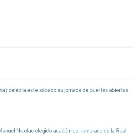
Espacios
el
naturales
Alto
Aragón
Cultura
Servicios
para
jóvenes
ia) celebra este sábado su jornada de puertas abiertas
anuel Nicolau elegido académico numerario de la Real