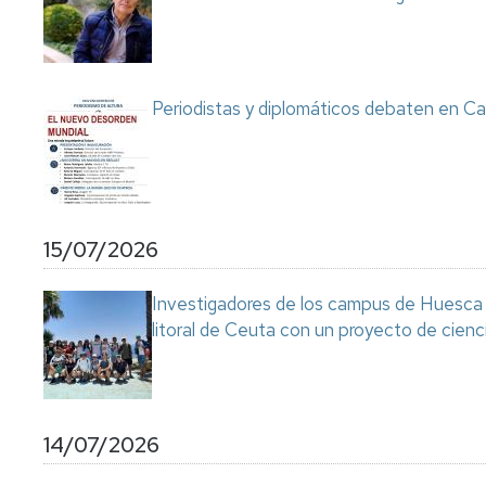
Servicio
de
Mantenimiento
Conserjería
Periodistas y diplomáticos debaten en Ca
y
correo
interno
Unizar
Otros
15/07/2026
servicios
en
el
Investigadores de los campus de Huesca y
Campus
litoral de Ceuta con un proyecto de cienc
14/07/2026