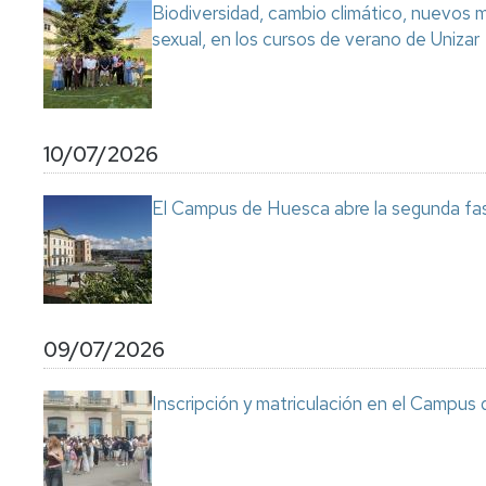
Biodiversidad, cambio climático, nuevos ma
sexual, en los cursos de verano de Unizar
10/07/2026
El Campus de Huesca abre la segunda fas
09/07/2026
Inscripción y matriculación en el Campu