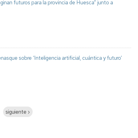
aginan futuros para la provincia de Huesca” junto a
asque sobre ‘Inteligencia artificial, cuántica y futuro’
Siguiente
siguiente ›
página