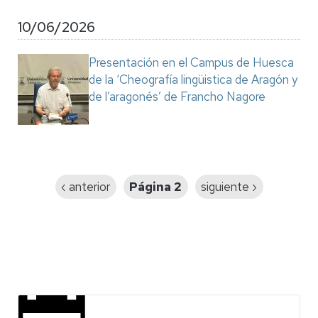
10/06/2026
Presentación en el Campus de Huesca
de la ‘Cheografía lingüistica de Aragón y
de l’aragonés’ de Francho Nagore
Paginación
Página
‹ anterior
Página 2
Siguiente
siguiente ›
anterior
página