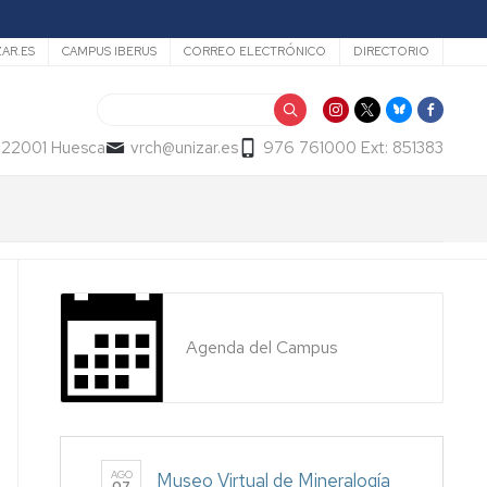
ZAR.ES
CAMPUS IBERUS
CORREO ELECTRÓNICO
DIRECTORIO
Buscar
- 22001 Huesca
vrch@unizar.es
976 761000 Ext: 851383
Agenda del Campus
AGO
Museo Virtual de Mineralogía
07