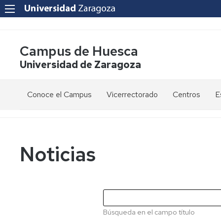
Campus de Huesca
Universidad de Zaragoza
Conoce el Campus
Vicerrectorado
Centros
E
Saludo
Vicerrectora
E
de
d
la
g
Estudios
Centro
Vicerrectora
en
de
Noticias
el
Lenguas
E
Órganos
Vicerrectorado
Modernas
d
de
p
Gobierno
Servicios
Cursos
Secretaría
de
del
F
Dónde
Español
Vicerrectorado
p
Calidad
Búsqueda en el campo título
estamos
como