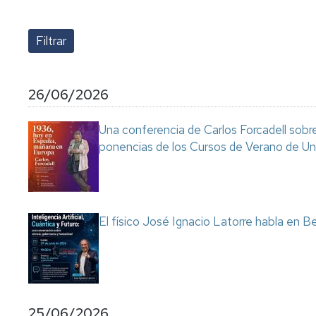
lengua
Servicio
Extranjera
Imágenes
de
Orientación
Universidad
y
Documentos
de
Empleo
de
la
referencia/Normativa
Experiencia
Internacionalización
26/06/2026
en
Get
el
to
Cultura,
Actividades
Una conferencia de Carlos Forcadell sobre l
Campus
know
Comunicación
Culturales
ponencias de los Cursos de Verano de Un
de
us
e
Huesca
Imagen
Comunicación
e
Actividades
imagen
e
instalaciones
El físico José Ignacio Latorre habla en Ben
deportivas
Informática
y
comunicaciones
25/06/2026