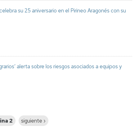
celebra su 25 aniversario en el Pirineo Aragonés con su
grarios’ alerta sobre los riesgos asociados a equipos y
ina 2
Siguiente
siguiente ›
página