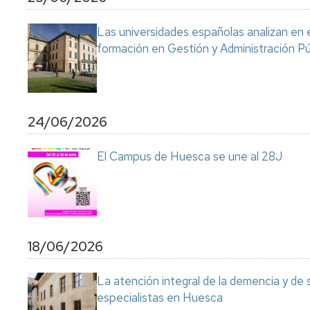
Servicio
de
Las universidades españolas analizan en 
Mantenimiento
formación en Gestión y Administración Pú
Conserjería
y
correo
interno
Unizar
24/06/2026
Otros
El Campus de Huesca se une al 28J
servicios
en
el
Campus
18/06/2026
La atención integral de la demencia y de
especialistas en Huesca