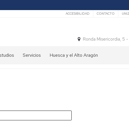
Secundario
ACCESIBILIDAD
CONTACTO
UNI
Ronda Misericordia, 5 
studios
Servicios
Huesca y el Alto Aragón
studios
El
e
tiempo
rado
Medios
studios
de
e
Transporte
ostgrado
Turismo
En
ormación
y
Huesca
ermanente
patrimonio
En