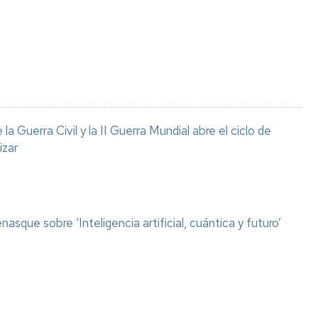
Espacios
el
naturales
Alto
Aragón
Cultura
Servicios
para
jóvenes
a Guerra Civil y la II Guerra Mundial abre el ciclo de
izar
asque sobre ‘Inteligencia artificial, cuántica y futuro’