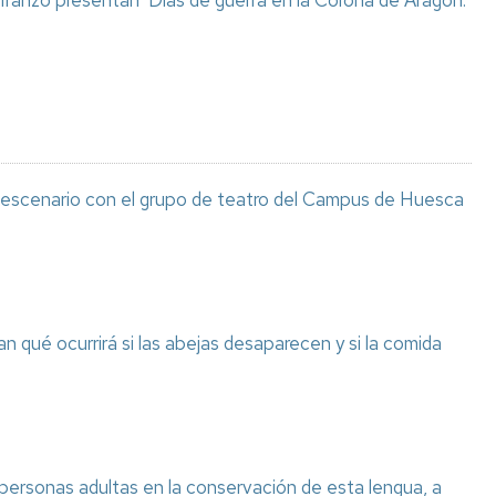
 Iranzo presentan ‘Días de guerra en la Corona de Aragón.
l escenario con el grupo de teatro del Campus de Huesca
n qué ocurrirá si las abejas desaparecen y si la comida
 personas adultas en la conservación de esta lengua, a