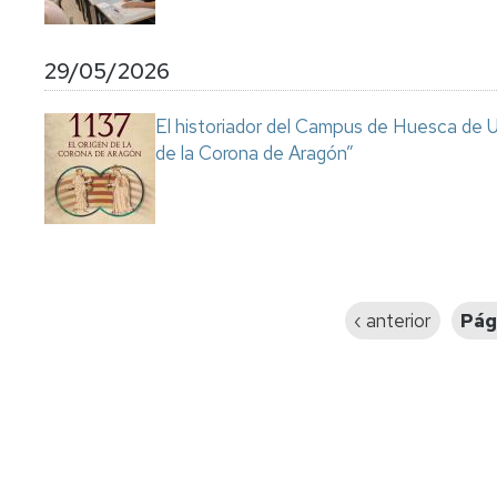
29/05/2026
El historiador del Campus de Huesca de Un
de la Corona de Aragón”
Paginación
Página
‹ anterior
Pág
anterior