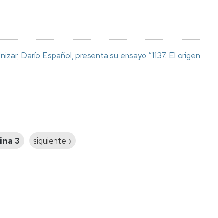
izar, Darío Español, presenta su ensayo “1137. El origen
ina 3
Siguiente
siguiente ›
página