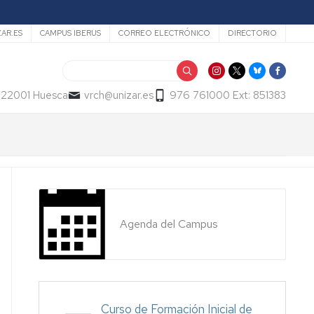
ZAR.ES
CAMPUS IBERUS
CORREO ELECTRÓNICO
DIRECTORIO
Buscar
- 22001 Huesca
vrch@unizar.es
976 761000 Ext: 851383
Agenda del Campus
Curso de Formación Inicial de