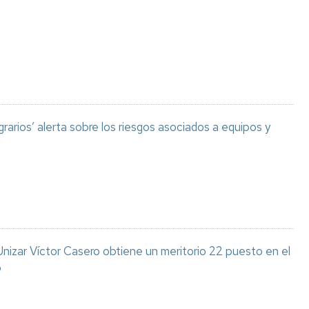
Espacios
el
naturales
Alto
Aragón
Cultura
Servicios
para
jóvenes
grarios’ alerta sobre los riesgos asociados a equipos y
izar Víctor Casero obtiene un meritorio 22 puesto en el
o