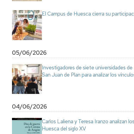
Servicio
de
El Campus de Huesca cierra su participaci
Mantenimiento
Conserjería
y
correo
interno
Unizar
05/06/2026
Otros
Investigadores de siete universidades de
servicios
en
San Juan de Plan para analizar los vínculo
el
Campus
04/06/2026
Carlos Laliena y Teresa Iranzo analizan los
Huesca del siglo XV