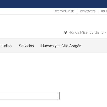
Secundario
ACCESIBILIDAD
CONTACTO
UNI
Ronda Misericordia, 5 
studios
Servicios
Huesca y el Alto Aragón
studios
El
e
tiempo
rado
Medios
studios
de
e
Transporte
ostgrado
Turismo
En
ormación
y
Huesca
ermanente
patrimonio
En