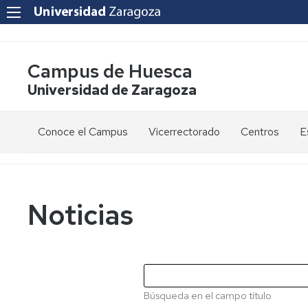
Campus de Huesca
Universidad de Zaragoza
Conoce el Campus
Vicerrectorado
Centros
E
Saludo
Vicerrectora
E
de
d
la
g
Estudios
Centro
Vicerrectora
en
de
Noticias
el
Lenguas
E
Órganos
Vicerrectorado
Modernas
d
de
p
Gobierno
Servicios
Cursos
Secretaría
de
del
F
Dónde
Español
Vicerrectorado
p
Calidad
Búsqueda en el campo título
estamos
como