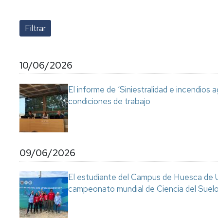
lengua
Servicio
Extranjera
Imágenes
de
Orientación
Universidad
y
Documentos
de
Empleo
de
la
referencia/Normativa
Experiencia
Internacionalización
10/06/2026
en
Get
el
to
Cultura,
Actividades
El informe de ‘Siniestralidad e incendios a
Campus
know
Comunicación
Culturales
condiciones de trabajo
de
us
e
Huesca
Imagen
Comunicación
e
Actividades
imagen
e
09/06/2026
instalaciones
deportivas
El estudiante del Campus de Huesca de Un
Informática
campeonato mundial de Ciencia del Suel
y
comunicaciones