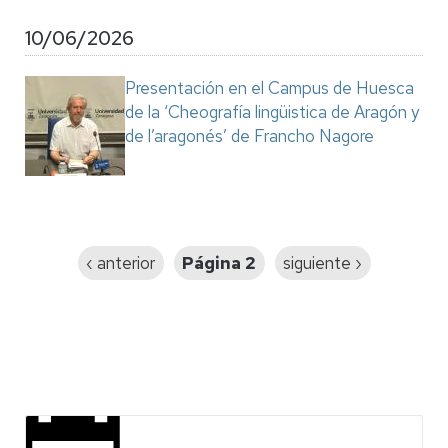
10/06/2026
Presentación en el Campus de Huesca
de la ‘Cheografía lingüistica de Aragón y
de l’aragonés’ de Francho Nagore
Paginación
Página
‹ anterior
Página 2
Siguiente
siguiente ›
anterior
página