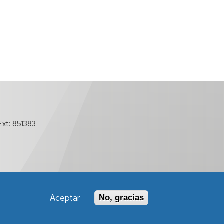
xt: 851383
Aceptar
No, gracias