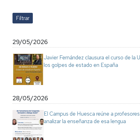
lengua
Servicio
Extranjera
Imágenes
de
Orientación
Universidad
y
Documentos
de
Empleo
de
la
referencia/Normativa
Experiencia
Internacionalización
29/05/2026
en
Get
el
to
Cultura,
Actividades
Javier Fernández clausura el curso de la 
Campus
know
Comunicación
Culturales
los golpes de estado en España
de
us
e
Huesca
Imagen
Comunicación
e
Actividades
imagen
e
28/05/2026
instalaciones
deportivas
El Campus de Huesca reúne a profesores 
Informática
analizar la enseñanza de esa lengua
y
comunicaciones