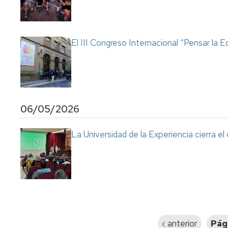
El III Congreso Internacional “Pensar la
06/05/2026
La Universidad de la Experiencia cierra e
Paginación
Página
‹ anterior
Pág