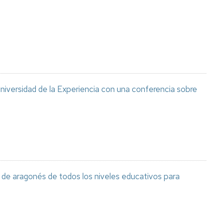
Espacios
el
naturales
Alto
Aragón
Cultura
Servicios
para
jóvenes
Universidad de la Experiencia con una conferencia sobre
de aragonés de todos los niveles educativos para