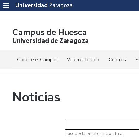
Campus de Huesca
Universidad de Zaragoza
Conoce el Campus
Vicerrectorado
Centros
E
Saludo
Vicerrectora
E
de
d
la
g
Estudios
Centro
Vicerrectora
en
de
Noticias
el
Lenguas
E
Órganos
Vicerrectorado
Modernas
d
de
p
Gobierno
Servicios
Cursos
Secretaría
de
del
F
Dónde
Español
Vicerrectorado
p
Calidad
Búsqueda en el campo título
estamos
como