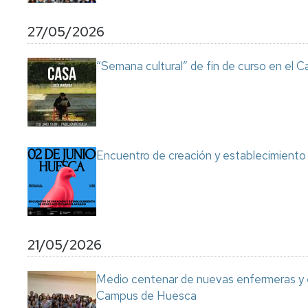
Servicio
de
27/05/2026
Mantenimiento
Conserjería
“Semana cultural” de fin de curso en el
y
correo
interno
Unizar
Otros
Encuentro de creación y establecimiento 
servicios
en
el
Campus
21/05/2026
Medio centenar de nuevas enfermeras y e
Campus de Huesca