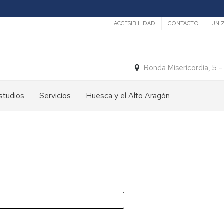
Secundario
ACCESIBILIDAD
CONTACTO
UNI
Ronda Misericordia, 5 
studios
Servicios
Huesca y el Alto Aragón
studios
El
e
tiempo
rado
Medios
studios
de
e
Transporte
ostgrado
Turismo
En
ormación
y
Huesca
ermanente
patrimonio
En