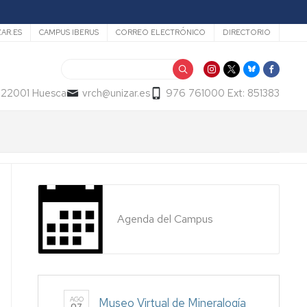
ZAR.ES
CAMPUS IBERUS
CORREO ELECTRÓNICO
DIRECTORIO
Buscar
- 22001 Huesca
vrch@unizar.es
976 761000 Ext: 851383
Agenda del Campus
AGO
Museo Virtual de Mineralogía
07