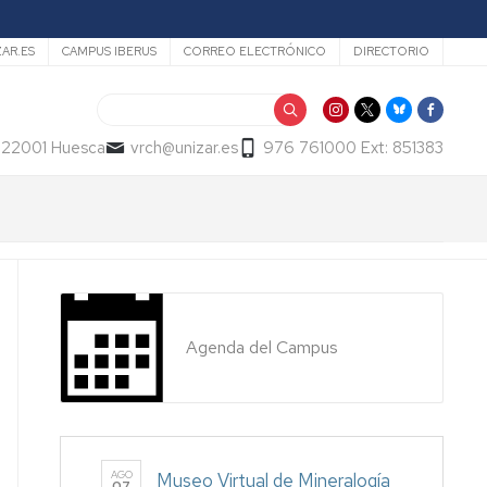
ZAR.ES
CAMPUS IBERUS
CORREO ELECTRÓNICO
DIRECTORIO
Buscar
- 22001 Huesca
vrch@unizar.es
976 761000 Ext: 851383
Agenda del Campus
AGO
Museo Virtual de Mineralogía
07