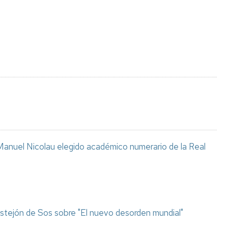
Espacios
el
naturales
Alto
Aragón
Cultura
Servicios
para
jóvenes
anuel Nicolau elegido académico numerario de la Real
stejón de Sos sobre "El nuevo desorden mundial"