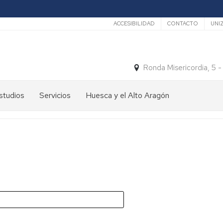
Secundario
ACCESIBILIDAD
CONTACTO
UNI
Ronda Misericordia, 5 
studios
Servicios
Huesca y el Alto Aragón
studios
El
e
tiempo
rado
Medios
studios
de
e
Transporte
ostgrado
Turismo
En
ormación
y
Huesca
ermanente
patrimonio
En