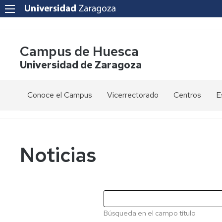
Campus de Huesca
Universidad de Zaragoza
Conoce el Campus
Vicerrectorado
Centros
E
Saludo
Vicerrectora
E
de
d
la
g
Estudios
Centro
Vicerrectora
en
de
Noticias
el
Lenguas
E
Órganos
Vicerrectorado
Modernas
d
de
p
Gobierno
Servicios
Cursos
Secretaría
de
del
F
Dónde
Español
Vicerrectorado
p
Calidad
Búsqueda en el campo título
estamos
como