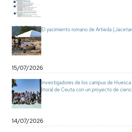
Servicio
de
Mantenimiento
Conserjería
El yacimiento romano de Artieda (Jacetan
y
correo
interno
Unizar
Otros
15/07/2026
servicios
en
el
Investigadores de los campus de Huesca y
Campus
litoral de Ceuta con un proyecto de cienc
14/07/2026