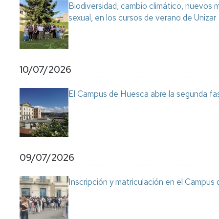
Biodiversidad, cambio climático, nuevos ma
sexual, en los cursos de verano de Unizar
10/07/2026
El Campus de Huesca abre la segunda fas
09/07/2026
Inscripción y matriculación en el Campu