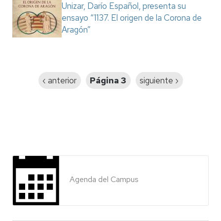
Unizar, Darío Español, presenta su
ensayo “1137. El origen de la Corona de
Aragón”
Paginación
Página
‹ anterior
Página 3
Siguiente
siguiente ›
anterior
página
Agenda del Campus