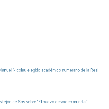
Espacios
el
naturales
Alto
Aragón
Cultura
Servicios
para
jóvenes
anuel Nicolau elegido académico numerario de la Real
stejón de Sos sobre "El nuevo desorden mundial"