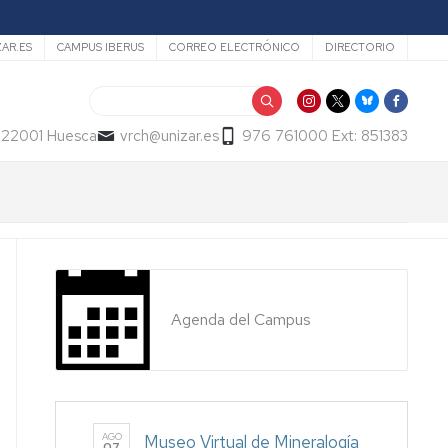
ZAR.ES
CAMPUS IBERUS
CORREO ELECTRÓNICO
DIRECTORIO
Buscar
- 22001 Huesca
vrch@unizar.es
976 761000 Ext: 851383
Agenda del Campus
AGO
Museo Virtual de Mineralogía
07