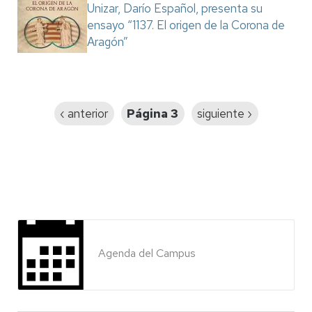
Unizar, Darío Español, presenta su
ensayo “1137. El origen de la Corona de
Aragón”
Paginación
Página
‹ anterior
Página 3
Siguiente
siguiente ›
anterior
página
Agenda del Campus