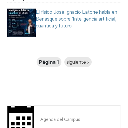
El físico José Ignacio Latorre habla en
Benasque sobre ‘Inteligencia artificial,
cuántica y futuro’
Paginación
Página 1
Siguiente
siguiente ›
página
Agenda del Campus