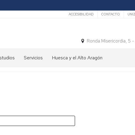
Secundario
ACCESIBILIDAD
CONTACTO
UNI
Ronda Misericordia, 5 
studios
Servicios
Huesca y el Alto Aragón
studios
El
e
tiempo
rado
Medios
studios
de
e
Transporte
ostgrado
Turismo
En
ormación
y
Huesca
ermanente
patrimonio
En