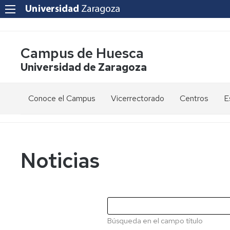
Campus de Huesca
Universidad de Zaragoza
Conoce el Campus
Vicerrectorado
Centros
E
Saludo
Vicerrectora
E
de
d
la
g
Estudios
Centro
Vicerrectora
en
de
Noticias
el
Lenguas
E
Órganos
Vicerrectorado
Modernas
d
de
p
Gobierno
Servicios
Cursos
Secretaría
de
del
F
Dónde
Español
Vicerrectorado
p
Calidad
Búsqueda en el campo título
estamos
como