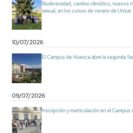
Biodiversidad, cambio climático, nuevos ma
sexual, en los cursos de verano de Unizar
10/07/2026
El Campus de Huesca abre la segunda fas
09/07/2026
Inscripción y matriculación en el Campu