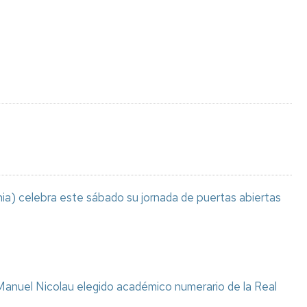
Espacios
el
naturales
Alto
Aragón
Cultura
Servicios
para
jóvenes
ia) celebra este sábado su jornada de puertas abiertas
anuel Nicolau elegido académico numerario de la Real