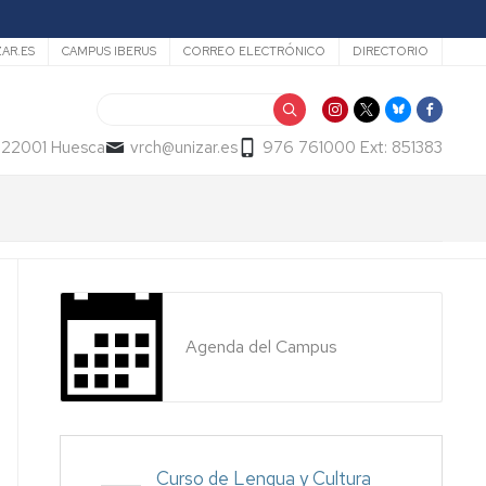
ZAR.ES
CAMPUS IBERUS
CORREO ELECTRÓNICO
DIRECTORIO
Buscar
- 22001 Huesca
vrch@unizar.es
976 761000 Ext: 851383
Agenda del Campus
Curso de Lengua y Cultura