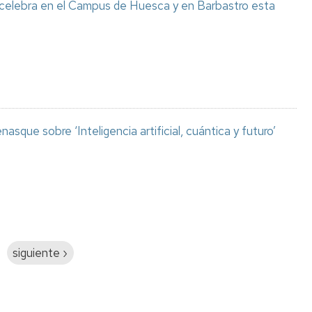
 celebra en el Campus de Huesca y en Barbastro esta
asque sobre ‘Inteligencia artificial, cuántica y futuro’
Siguiente
siguiente ›
página