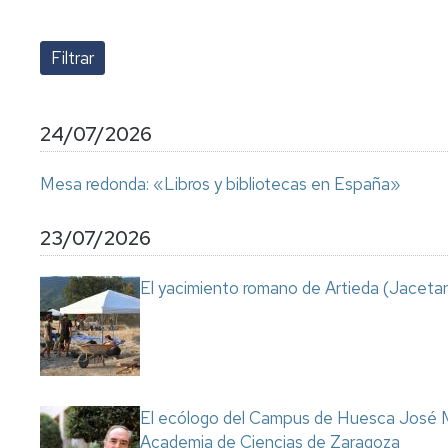
lengua
Servicio
Extranjera
Imágenes
de
Orientación
Universidad
y
Documentos
de
Empleo
de
la
referencia/Normativa
Experiencia
Internacionalización
24/07/2026
en
Get
el
to
Cultura,
Actividades
Mesa redonda: «Libros y bibliotecas en España»
Campus
know
Comunicación
Culturales
de
us
e
Huesca
Imagen
Comunicación
23/07/2026
e
Actividades
imagen
El yacimiento romano de Artieda (Jacetan
e
instalaciones
deportivas
Informática
y
comunicaciones
El ecólogo del Campus de Huesca José M
Academia de Ciencias de Zaragoza