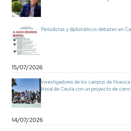
Servicio
de
Mantenimiento
Conserjería
Periodistas y diplomáticos debaten en Ca
y
correo
interno
Unizar
Otros
15/07/2026
servicios
en
el
Investigadores de los campus de Huesca y
Campus
litoral de Ceuta con un proyecto de cienc
14/07/2026