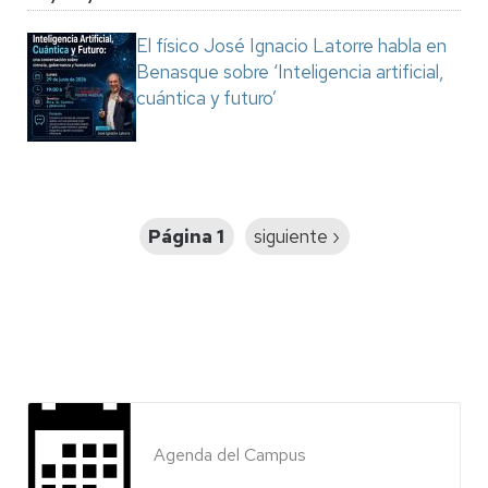
El físico José Ignacio Latorre habla en
Benasque sobre ‘Inteligencia artificial,
cuántica y futuro’
Paginación
Página 1
Siguiente
siguiente ›
página
Agenda del Campus