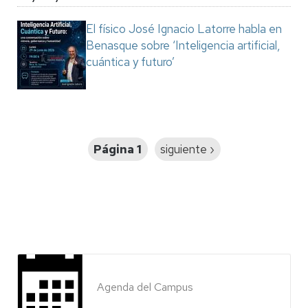
El físico José Ignacio Latorre habla en
Benasque sobre ‘Inteligencia artificial,
cuántica y futuro’
Paginación
Página 1
Siguiente
siguiente ›
página
Agenda del Campus