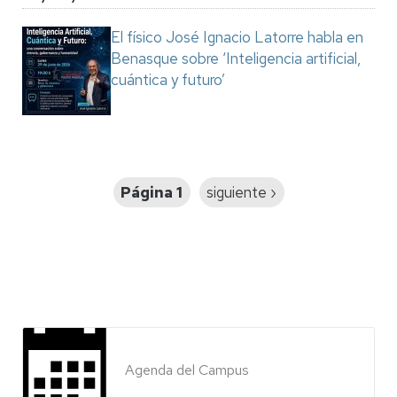
El físico José Ignacio Latorre habla en
Benasque sobre ‘Inteligencia artificial,
cuántica y futuro’
Paginación
Página 1
Siguiente
siguiente ›
página
Agenda del Campus