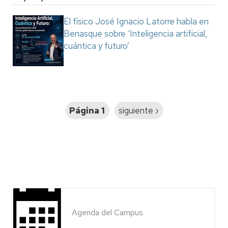
El físico José Ignacio Latorre habla en
Benasque sobre ‘Inteligencia artificial,
cuántica y futuro’
Paginación
Página 1
Siguiente
siguiente ›
página
Agenda del Campus