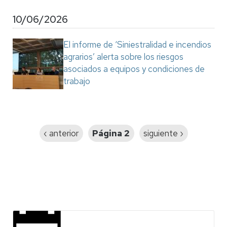
10/06/2026
El informe de ‘Siniestralidad e incendios
agrarios’ alerta sobre los riesgos
asociados a equipos y condiciones de
trabajo
Paginación
Página
‹ anterior
Página 2
Siguiente
siguiente ›
anterior
página