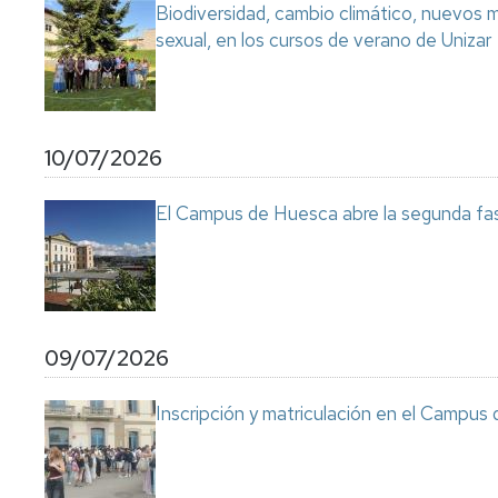
Biodiversidad, cambio climático, nuevos ma
sexual, en los cursos de verano de Unizar
10/07/2026
El Campus de Huesca abre la segunda fas
09/07/2026
Inscripción y matriculación en el Campu