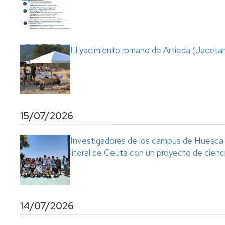
Servicio
de
Mantenimiento
Conserjería
El yacimiento romano de Artieda (Jacetan
y
correo
interno
Unizar
Otros
15/07/2026
servicios
en
el
Investigadores de los campus de Huesca y
Campus
litoral de Ceuta con un proyecto de cienc
14/07/2026