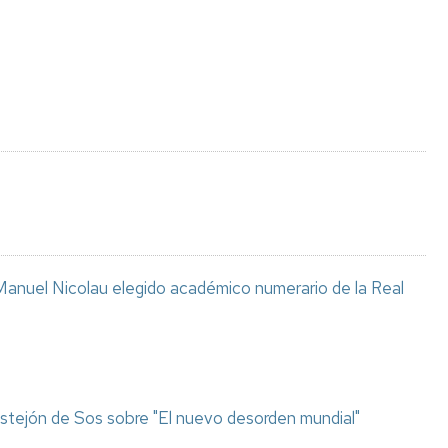
Espacios
el
naturales
Alto
Aragón
Cultura
Servicios
para
jóvenes
anuel Nicolau elegido académico numerario de la Real
stejón de Sos sobre "El nuevo desorden mundial"