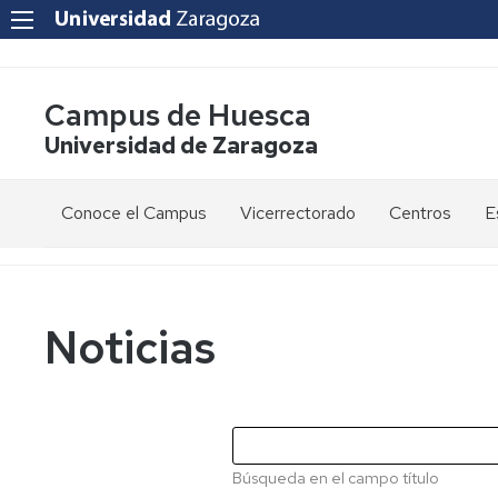
Campus de Huesca
Universidad de Zaragoza
Conoce el Campus
Vicerrectorado
Centros
E
Saludo
Vicerrectora
E
de
d
la
g
Estudios
Centro
Vicerrectora
en
de
Noticias
el
Lenguas
E
Órganos
Vicerrectorado
Modernas
d
de
p
Gobierno
Servicios
Cursos
Secretaría
de
del
F
Dónde
Español
Vicerrectorado
p
Calidad
Búsqueda en el campo título
estamos
como