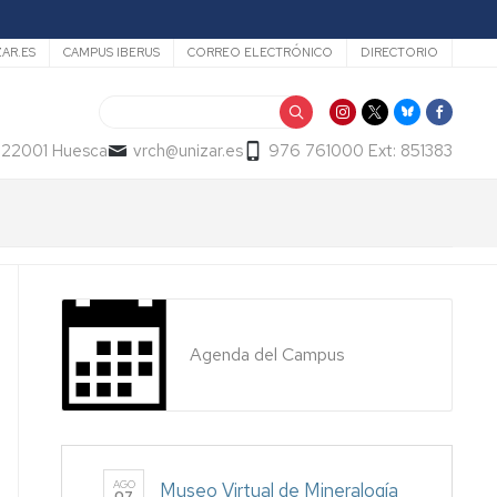
ZAR.ES
CAMPUS IBERUS
CORREO ELECTRÓNICO
DIRECTORIO
Buscar
- 22001 Huesca
vrch@unizar.es
976 761000 Ext: 851383
Agenda del Campus
AGO
Museo Virtual de Mineralogía
07