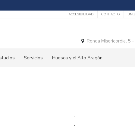
Secundario
ACCESIBILIDAD
CONTACTO
UNI
Ronda Misericordia, 5 
studios
Servicios
Huesca y el Alto Aragón
studios
El
e
tiempo
rado
Medios
studios
de
e
Transporte
ostgrado
Turismo
En
ormación
y
Huesca
ermanente
patrimonio
En