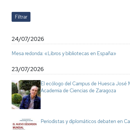
lengua
Servicio
Extranjera
Imágenes
de
Orientación
Universidad
y
Documentos
de
Empleo
de
la
referencia/Normativa
Experiencia
Internacionalización
24/07/2026
en
Get
el
to
Cultura,
Actividades
Mesa redonda: «Libros y bibliotecas en España»
Campus
know
Comunicación
Culturales
de
us
e
Huesca
Imagen
Comunicación
23/07/2026
e
Actividades
imagen
El ecólogo del Campus de Huesca José M
e
Academia de Ciencias de Zaragoza
instalaciones
deportivas
Informática
y
comunicaciones
Periodistas y diplomáticos debaten en Ca