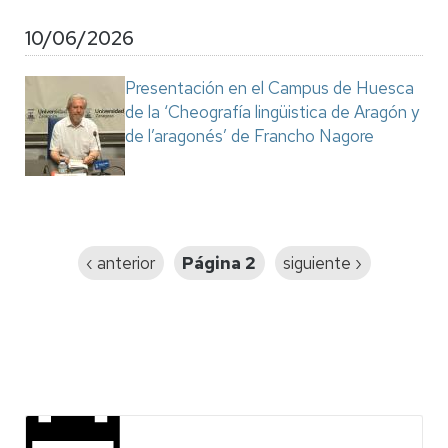
10/06/2026
Presentación en el Campus de Huesca
de la ‘Cheografía lingüistica de Aragón y
de l’aragonés’ de Francho Nagore
Paginación
Página
‹ anterior
Página 2
Siguiente
siguiente ›
anterior
página