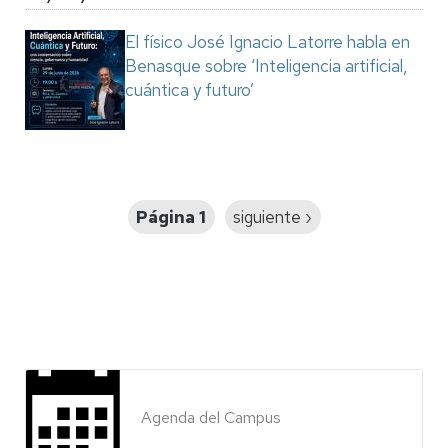
El físico José Ignacio Latorre habla en
Benasque sobre ‘Inteligencia artificial,
cuántica y futuro’
Paginación
Página 1
Siguiente
siguiente ›
página
Agenda del Campus