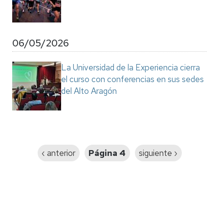
06/05/2026
La Universidad de la Experiencia cierra
el curso con conferencias en sus sedes
del Alto Aragón
Paginación
Página
‹ anterior
Página 4
Siguiente
siguiente ›
anterior
página