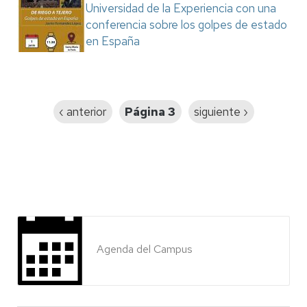
Universidad de la Experiencia con una
conferencia sobre los golpes de estado
en España
Paginación
Página
‹ anterior
Página 3
Siguiente
siguiente ›
anterior
página
Agenda del Campus